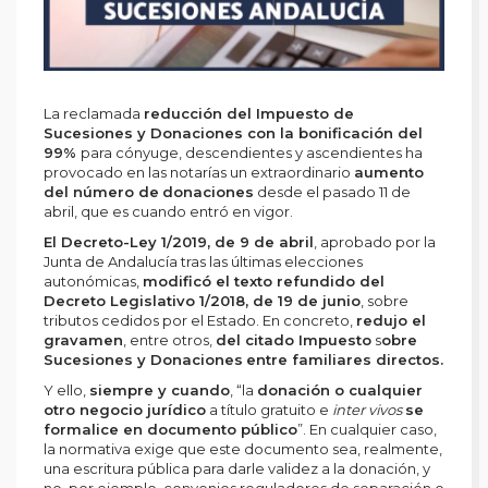
La reclamada
reducción del Impuesto de
Sucesiones y Donaciones con la bonificación del
99%
para cónyuge, descendientes y ascendientes ha
provocado en las notarías un extraordinario
aumento
del número de
donaciones
desde el pasado 11 de
abril, que es cuando entró en vigor.
El Decreto-Ley 1/2019, de 9 de abril
, aprobado por la
Junta de Andalucía tras las últimas elecciones
autonómicas,
modificó el texto refundido del
Decreto Legislativo 1/2018, de 19 de junio
, sobre
tributos cedidos por el Estado. En concreto,
redujo el
gravamen
, entre otros,
del citado Impuesto
s
obre
Sucesiones y Donaciones
entre familiares directos.
Y ello,
siempre y cuando
, “la
donación o cualquier
otro negocio jurídico
a título gratuito e
inter vivos
se
formalice en documento público
”. En cualquier caso,
la normativa exige que este documento sea, realmente,
una escritura pública para darle validez a la donación, y