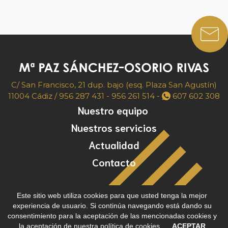
C/ San Francisco, 21 dup. bajo (esq. Plaza San Agustín)
11004 Cádiz /
956 287 431
-
956 261 514
-
607 602 308
Nuestro equipo
Nuestros servicios
Actualidad
Contacto
Este sitio web utiliza cookies para que usted tenga la mejor
Aviso legal
Política de cookies
Política de privacidad
experiencia de usuario. Si continúa navegando está dando su
Todos los derechos reservados © 2026 Sánchez-Osorio Rivas
consentimiento para la aceptación de las mencionadas cookies y
la aceptación de nuestra
política de cookies
.
ACEPTAR