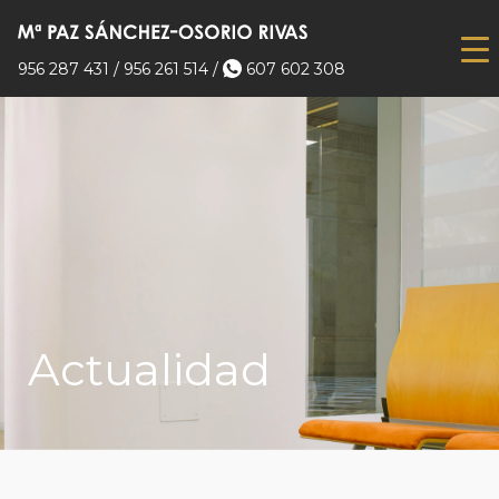
956 287 431
/
956 261 514
/
607 602 308
Actualidad