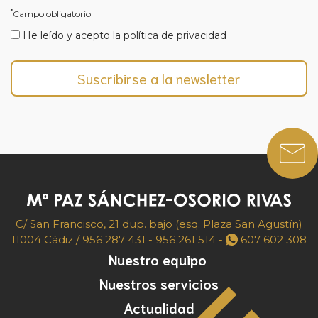
*
Campo obligatorio
He leído y acepto la
política de privacidad
C/ San Francisco, 21 dup. bajo (esq. Plaza San Agustín)
11004 Cádiz /
956 287 431
-
956 261 514
-
607 602 308
Nuestro equipo
Nuestros servicios
Actualidad