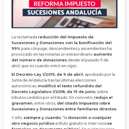
La reclamada
reducción del Impuesto de
Sucesiones y Donaciones con la bonificación del
99%
para cónyuge, descendientes y ascendientes ha
provocado en las notarías un extraordinario
aumento
del número de
donaciones
desde el pasado 11 de
abril, que es cuando entró en vigor.
El Decreto-Ley 1/2019, de 9 de abril
, aprobado por la
Junta de Andalucía tras las últimas elecciones
autonómicas,
modificó el texto refundido del
Decreto Legislativo 1/2018, de 19 de junio
, sobre
tributos cedidos por el Estado. En concreto,
redujo el
gravamen
, entre otros,
del citado Impuesto
s
obre
Sucesiones y Donaciones
entre familiares directos.
Y ello,
siempre y cuando
, “la
donación o cualquier
otro negocio jurídico
a título gratuito e
inter vivos
se
formalice en documento público
”. En cualquier caso,