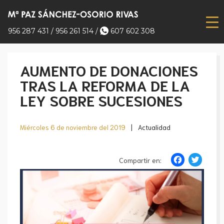
956 287 431
/
956 261 514
/
607 602 308
AUMENTO DE DONACIONES
TRAS LA REFORMA DE LA
LEY SOBRE SUCESIONES
Miércoles
6 de noviembre del 2019
|
Actualidad
Face
Tw
Compartir en: